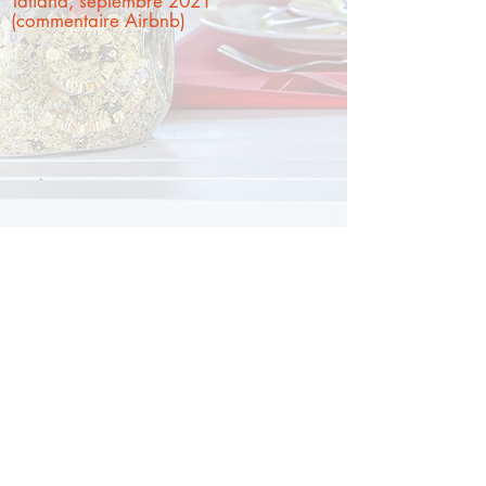
Tatiana, septembre 2021
(commentaire Airbnb)
Contact :
domainedubourgsalon@gmail.com
+33 7 80 58 62 18
+32 476 41 63 49