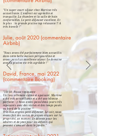
(commentaire Airbnb)
"Un super court séjour chez Martine très
accueillante. L'endroit est agréable et
tranquille. La chambre et la salle de bain
confortables. Le petit-déjeuner excellent. Et
le plus : la grande piscine top relaxante !! A
très bientôt !"
Julie, août 2020 (commentaire
Airbnb)
"Nous avons été parfaitement bien accueillis
dans cette belle maison périgourdine et
avons passé un excellente séjour. Le domaine
avec la piscine est très agréable !"
David, France, mai 2022
(commentaire Booking)
"10/10. Pause reposante
Un lieu tellement calme et apaisant. Martine
a été très accueillante et a été une hôtesse
parfaite :-) Nous avons passé deux jours très
reposants avec des visites et des temps posés
au bord de la piscine ^^
Très bon et gros petit-déjeuner. Le soir, nous
avons fait des sortes de piques-niques sur la
propriété, un moment de détente pour les
adultes et de jeux pour les enfants qui
peuvent s'amuser dans le jardin."